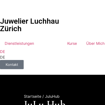
Juwelier Luchhau
Zürich
Dienstleistungen
JuluHub
Kurse
Über Mich
DE
DE
Kontakt
Startseite
/ JuluHub
JuLu Hub